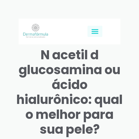
N acetil d
glucosamina ou
ácido
hialurônico: qual
o melhor para
sua pele?