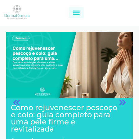
Como rejuvenescer pescoço
e colo: guia completo para
uma pele firme e
revitalizada